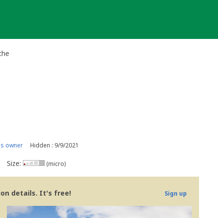
che
is owner
Hidden : 9/9/2021
Size:
(micro)
n details. It's free!
Sign up