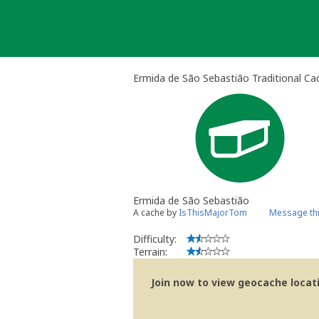
Skip
to
content
Ermida de São Sebastião Traditional Ca
Ermida de São Sebastião
A cache by
IsThisMajorTom
Message th
Difficulty:
Terrain:
Join now to view geocache locatio