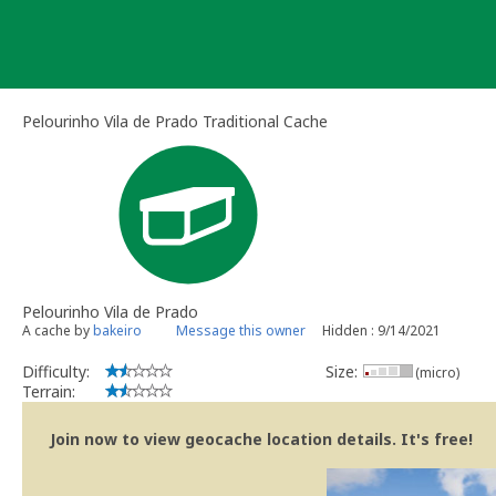
Skip
to
content
Pelourinho Vila de Prado Traditional Cache
Pelourinho Vila de Prado
A cache by
bakeiro
Message this owner
Hidden : 9/14/2021
Difficulty:
Size:
(micro)
Terrain:
Join now to view geocache location details. It's free!