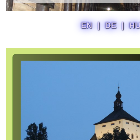
EN
|
DE
|
H