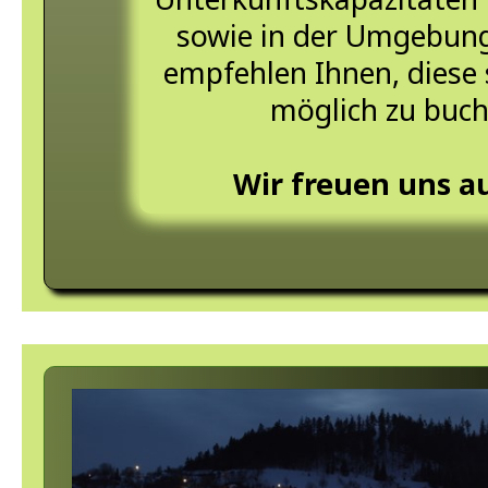
sowie in der Umgebung
empfehlen Ihnen, diese 
möglich zu buch
Wir freuen uns au