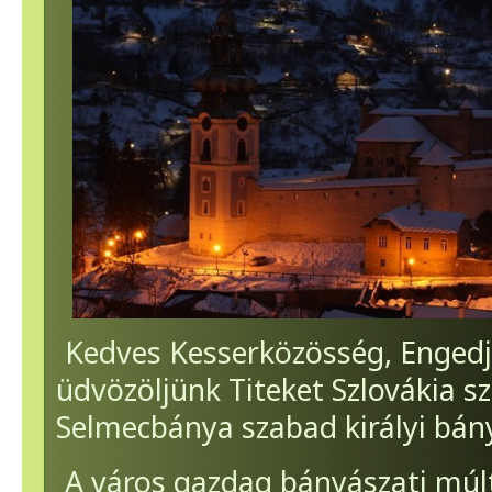
Kedves Kesserközösség, Enged
üdvözöljünk Titeket Szlovákia s
Selmecbánya szabad királyi bá
A város gazdag bányászati múlt