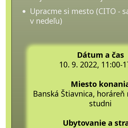
Upracme si mesto (CITO - 
v nedeľu)
Dátum a čas
10. 9. 2022, 11:00-1
Miesto konani
Banská Štiavnica, horáreň 
studni
Ubytovanie a str