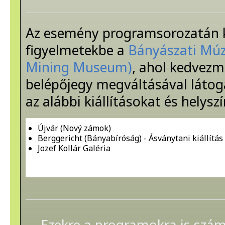
Az esemény programsorozatán kí
figyelmetekbe a
Bányászati Múz
Mining Museum)
, ahol kedvez
belépőjegy megváltásával láto
az alábbi kiállításokat és helysz
Újvár (Nový zámok)
Berggericht (Bányabíróság) - Ásványtani kiállítás
Jozef Kollár Galéria
Ezekre a programokra is szám