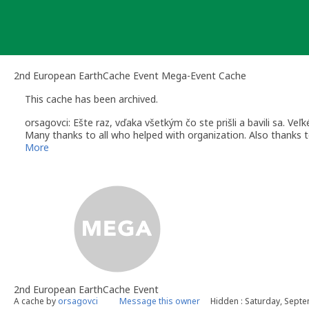
Skip
to
content
2nd European EarthCache Event Mega-Event Cache
This cache has been archived.
orsagovci: Ešte raz, vďaka všetkým čo ste prišli a bavili sa. V
Many thanks to all who helped with organization. Also thanks to 
More
2nd European EarthCache Event
A cache by
orsagovci
Message this owner
Hidden : Saturday, Sept