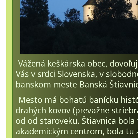
Vážená keškárska obec, dovoľuj
Vás v srdci Slovenska, v slobo
banskom meste Banská Štiavnic
Mesto má bohatú banícku histó
drahých kovov (prevažne striebr
od od staroveku. Štiavnica bola 
akademickým centrom, bola tu 