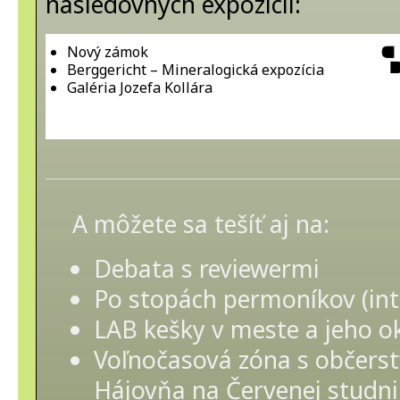
nasledovných expozícií:
Nový zámok
Berggericht – Mineralogická expozícia
Galéria Jozefa Kollára
A môžete sa tešíť aj na:
Debata s reviewermi
Po stopách permoníkov (int
LAB kešky v meste a jeho ok
Voľnočasová zóna s občerst
Hájovňa na Červenej studni