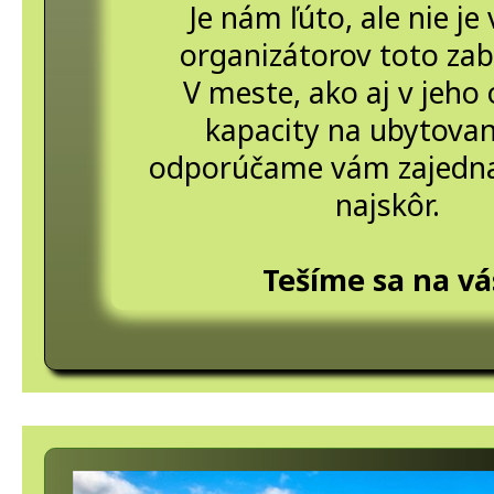
Je nám ľúto, ale nie je 
organizátorov toto zab
V meste, ako aj v jeho 
kapacity na ubytovan
odporúčame vám zajednať
najskôr.
Tešíme sa na vá