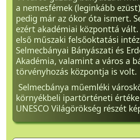
a nemesfémek (leginkább ezüst)
pedig már az ókor óta ismert. 
ezért akadémiai központtá vált. I
első műszaki felsőoktatási intéz
Selmecbányai Bányászati és Erd
Akadémia, valamint a város a b
törvényhozás központja is volt.
Selmecbánya műemléki városkö
környékbeli ipartörténeti érték
UNESCO Világörökség részét kép