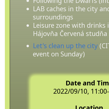
Following the Dwarfs (in
LAB caches in the city and
surroundings
Leisure zone with drinks 
Hájovňa Červená studňa
Let's clean up the city
(CI
event on Sunday)
Date and Ti
2022/09/10, 11:00
Location