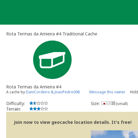
Skip
to
content
Rota Termas da Amieira #4 Traditional Cache
Rota Termas da Amieira #4
A cache by
DaniCordeiro & JoaoPedro098
Message this owner
Hidd
Difficulty:
Size:
(small)
Terrain:
Join now to view geocache location details. It's free!