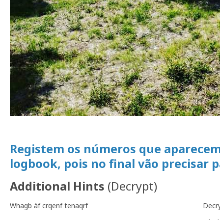
Registem os números que aparecem 
logbook, pois no final vão precisar 
Additional Hints
(
Decrypt
)
Whagb àf crqenf tenaqrf
Decr