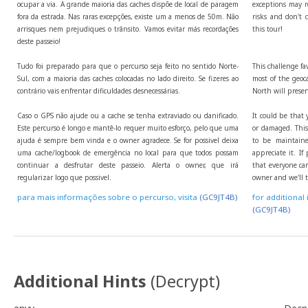
ocupar a via. A grande maioria das caches dispõe de local de paragem
exceptions may r
fora da estrada. Nas raras excepções, existe um a menos de 50m. Não
risks and don't c
arrisques nem prejudiques o trânsito. Vamos evitar más recordações
this tour!
deste passeio!
Tudo foi preparado para que o percurso seja feito no sentido Norte-
This challenge fa
Sul, com a maioria das caches colocadas no lado direito. Se fizeres ao
most of the geoca
contrário vais enfrentar dificuldades desnecessárias.
North will presen
Caso o GPS não ajude ou a cache se tenha extraviado ou danificado.
It could be that 
Este percurso é longo e mantê-lo requer muito esforço, pelo que uma
or damaged. This 
ajuda é sempre bem vinda e o owner agradece. Se for possivel deixa
to be maintaine
uma cache/logbook de emergência no local para que todos possam
appreciate it. I
continuar a desfrutar deste passeio. Alerta o owner, que irá
that everyone can
regularizar logo que possivel.
owner and we'll t
para mais informações sobre o percurso, visita
(GC9JT4B)
for additional 
(GC9JT4B)
Additional Hints
(
Decrypt
)