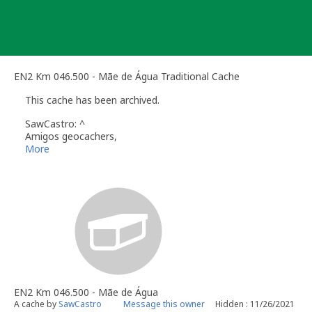
Skip
to
content
EN2 Km 046.500 - Mãe de Água Traditional Cache
This cache has been archived.
SawCastro: ^
Amigos geocachers,
Esta cache foi arquivada e o container retirado do local para n
More
o owner.
Assim, pede-se para não registar nada além de notes depois d
substituição. Relembra-se que não são permitidos logs de fou
Obrigado a todos pelas visitas!
[EN]
Fellow geocachers,
This cache has been archived and the container removed to avoi
owner.
Therefore, do not log anything but notes after the archiving 
without signing are not allowed and that the logbook and conta
Thank you all for the visits!
EN2 Km 046.500 - Mãe de Água
A cache by
SawCastro
Message this owner
Hidden : 11/26/2021