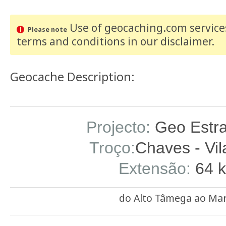
Use of geocaching.com services
Please note
terms and conditions
in our disclaimer
.
Geocache Description:
Projecto:
Geo Estr
Troço:
Chaves - Vil
Extensão:
64 
do Alto Tâmega ao Ma