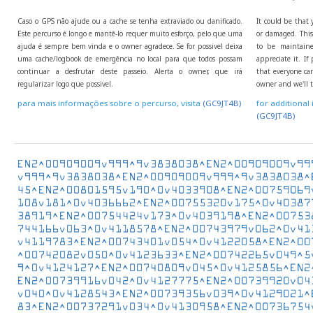
Caso o GPS não ajude ou a cache se tenha extraviado ou danificado.
It could be that 
Este percurso é longo e mantê-lo requer muito esforço, pelo que uma
or damaged. This 
ajuda é sempre bem vinda e o owner agradece. Se for possivel deixa
to be maintaine
uma cache/logbook de emergência no local para que todos possam
appreciate it. I
continuar a desfrutar deste passeio. Alerta o owner, que irá
that everyone can
regularizar logo que possivel.
owner and we'll t
para mais informações sobre o percurso, visita
(GC9JT4B)
for additional 
(GC9JT4B)