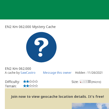
Skip
to
content
EN2 Km 062.000 Mystery Cache
EN2 Km 062.000
A cache by
SawCastro
Message this owner
Hidden : 11/26/2021
Difficulty:
Size:
(micro)
Terrain:
Join now to view geocache location details. It's free!