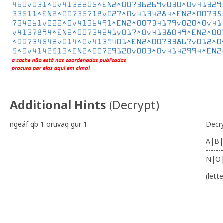
Additional Hints
(
Decrypt
)
ngeáf qb 1 oruvaq gur 1
Decr
A|B|
-------
N|O
(lett