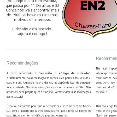
Ao longo desta Geo Estrada,
que passa por 11 Distritos e 32
Concelhos, vais encontrar mais
de 1500 caches e muitos mais
motivos de interesse.
O desafio está lançado...
agora é contigo !
Recommend
Recomendações
The most import
A mais importante é "
respeita o código de estrada
",
when approaching
principalmente na aproximação às caches. Não pares o teu veículo a
Most caches hav
ocupar a via. A grande maioria das caches dispõe de local de paragem
exceptions may r
fora da estrada. Nas raras excepções, existe um a menos de 50m. Não
risks and don't c
arrisques nem prejudiques o trânsito. Vamos evitar más recordações
this tour!
deste passeio!
Tudo foi preparado para que o percurso seja feito no sentido Norte-
This challenge fa
Sul, com a maioria das caches colocadas no lado direito. Se fizeres ao
most of the geoca
contrário vais enfrentar dificuldades desnecessárias.
North will presen