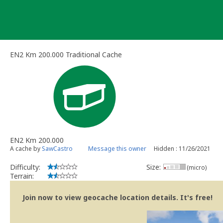
Skip
to
content
EN2 Km 200.000 Traditional Cache
EN2 Km 200.000
A cache by
SawCastro
Message this owner
Hidden : 11/26/2021
Difficulty:
Size:
(micro)
Terrain:
Join now to view geocache location details. It's free!