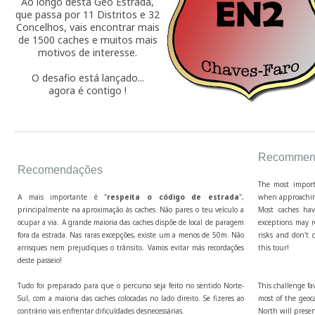
Ao longo desta Geo Estrada,
que passa por 11 Distritos e 32
Concelhos, vais encontrar mais
de 1500 caches e muitos mais
motivos de interesse.
O desafio está lançado...
agora é contigo !
Recommend
Recomendações
The most import
A mais importante é "
respeita o código de estrada
",
when approaching
principalmente na aproximação às caches. Não pares o teu veículo a
Most caches hav
ocupar a via. A grande maioria das caches dispõe de local de paragem
exceptions may r
fora da estrada. Nas raras excepções, existe um a menos de 50m. Não
risks and don't c
arrisques nem prejudiques o trânsito. Vamos evitar más recordações
this tour!
deste passeio!
Tudo foi preparado para que o percurso seja feito no sentido Norte-
This challenge fa
Sul, com a maioria das caches colocadas no lado direito. Se fizeres ao
most of the geoca
contrário vais enfrentar dificuldades desnecessárias.
North will presen