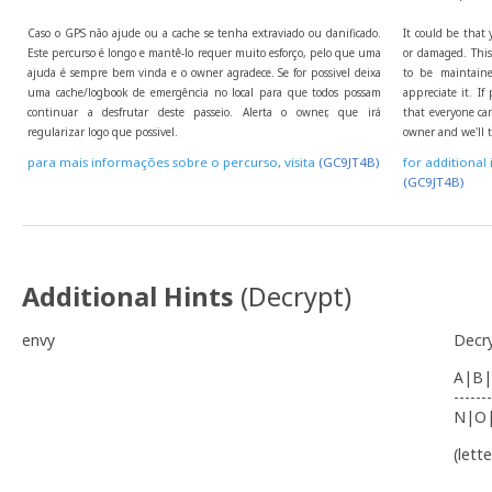
Caso o GPS não ajude ou a cache se tenha extraviado ou danificado.
It could be that 
Este percurso é longo e mantê-lo requer muito esforço, pelo que uma
or damaged. This 
ajuda é sempre bem vinda e o owner agradece. Se for possivel deixa
to be maintaine
uma cache/logbook de emergência no local para que todos possam
appreciate it. I
continuar a desfrutar deste passeio. Alerta o owner, que irá
that everyone can
regularizar logo que possivel.
owner and we'll t
para mais informações sobre o percurso, visita
(GC9JT4B)
for additional 
(GC9JT4B)
Additional Hints
(
Decrypt
)
envy
Decr
A|B|
-------
N|O
(lett