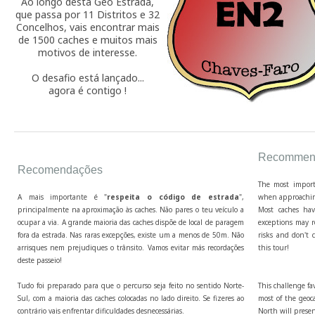
Ao longo desta Geo Estrada,
que passa por 11 Distritos e 32
Concelhos, vais encontrar mais
de 1500 caches e muitos mais
motivos de interesse.
O desafio está lançado...
agora é contigo !
Recommend
Recomendações
The most import
A mais importante é "
respeita o código de estrada
",
when approaching
principalmente na aproximação às caches. Não pares o teu veículo a
Most caches hav
ocupar a via. A grande maioria das caches dispõe de local de paragem
exceptions may r
fora da estrada. Nas raras excepções, existe um a menos de 50m. Não
risks and don't c
arrisques nem prejudiques o trânsito. Vamos evitar más recordações
this tour!
deste passeio!
Tudo foi preparado para que o percurso seja feito no sentido Norte-
This challenge fa
Sul, com a maioria das caches colocadas no lado direito. Se fizeres ao
most of the geoca
contrário vais enfrentar dificuldades desnecessárias.
North will presen