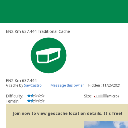
Skip
to
content
EN2 Km 637.444 Traditional Cache
EN2 Km 637.444
A cache by
SawCastro
Message this owner
Hidden : 11/26/2021
Difficulty:
Size:
(micro)
Terrain:
Join now to view geocache location details. It's free!