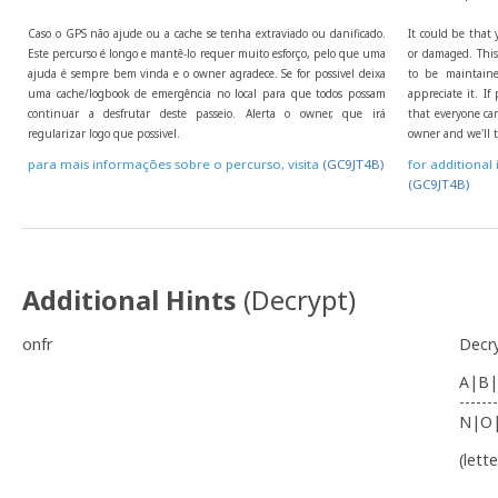
Caso o GPS não ajude ou a cache se tenha extraviado ou danificado.
It could be that 
Este percurso é longo e mantê-lo requer muito esforço, pelo que uma
or damaged. This 
ajuda é sempre bem vinda e o owner agradece. Se for possivel deixa
to be maintaine
uma cache/logbook de emergência no local para que todos possam
appreciate it. I
continuar a desfrutar deste passeio. Alerta o owner, que irá
that everyone can
regularizar logo que possivel.
owner and we'll t
para mais informações sobre o percurso, visita
(GC9JT4B)
for additional 
(GC9JT4B)
Additional Hints
(
Decrypt
)
onfr
Decr
A|B|
-------
N|O
(lett