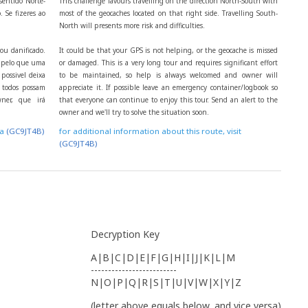
sentido Norte-
This challenge favours travelling on the direction North-South with
. Se fizeres ao
most of the geocaches located on that right side. Travelling South-
North will presents more risk and difficulties.
ou danificado.
It could be that your GPS is not helping, or the geocache is missed
, pelo que uma
or damaged. This is a very long tour and requires significant effort
possivel deixa
to be maintained, so help is always welcomed and owner will
 todos possam
appreciate it. If possible leave an emergency container/logbook so
wner, que irá
that everyone can continue to enjoy this tour. Send an alert to the
owner and we'll try to solve the situation soon.
ta
(GC9JT4B)
for additional information about this route, visit
(GC9JT4B)
Decryption Key
A|B|C|D|E|F|G|H|I|J|K|L|M
-------------------------
N|O|P|Q|R|S|T|U|V|W|X|Y|Z
(letter above equals below, and vice versa)