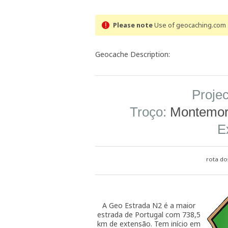
Please note
Use of geocaching.com s
Geocache Description:
Projec
Troço:
Montemor-
E
rota dos
A Geo Estrada N2 é a maior
estrada de Portugal com 738,5
km de extensão. Tem início em