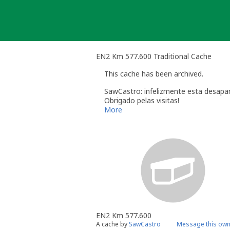
Skip
to
content
EN2 Km 577.600 Traditional Cache
This cache has been archived.
SawCastro: infelizmente esta desapa
Obrigado pelas visitas!
More
EN2 Km 577.600
A cache by
SawCastro
Message this own