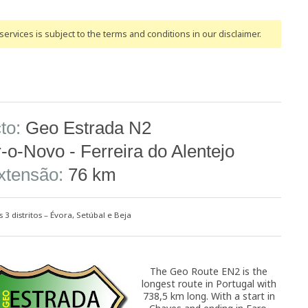
ervices is subject to the terms and conditions
in our disclaimer
.
to:
Geo Estrada N2
o-Novo - Ferreira do Alentejo
xtensão:
76 km
 3 distritos – Évora, Setúbal e Beja
The Geo Route EN2 is the
longest route in Portugal with
738,5 km long. With a start in