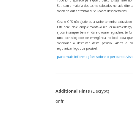
Tudo foi preparado para que o percurso seja feito no 
Sul, com a maioria das caches colocadas no lado direito
contrário vais enfrentar dificuldades desnecessárias.
Caso o GPS não ajude ou a cache se tenha extraviado 
Este percurso é longo e mantê-lo requer muito esforço
ajuda é sempre bem vinda e o owner agradece. Se for 
uma cache/logbook de emergência no local para que
continuar a desfrutar deste passeio. Alerta o o
regularizar logo que possivel.
para mais informações sobre o percurso, visi
Additional Hints
(
Decrypt
)
onfr