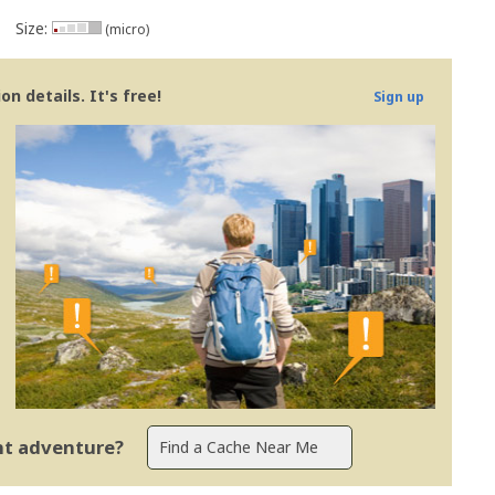
Size:
(micro)
n details. It's free!
Sign up
ent adventure?