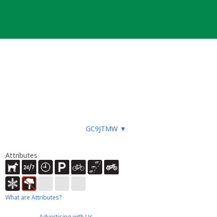
GC9JTMW
▼
Attributes
What are Attributes?
Advertising with Us