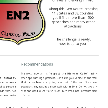
Chaves and ending in Faro.
Along this Geo Route, crossing
11 States and 32 Counties,
you'll find more than 1500
geocaches and many other
attractions.
The challenge is ready...
now, is up to you !
Recommendations
The most important is "
respect the Highway Code
", mainly
e estrada
",
when approaching a geocache. Don't stop your vehicle on the road.
 teu veículo a
Most caches have a stopping spot out of the road. Some rare
cal de paragem
exceptions may require a short walk within 50m. Do not take any
os de 50m. Não
risks and don't cause traffic issues. Let's avoid bad memories from
ás recordações
this tour!