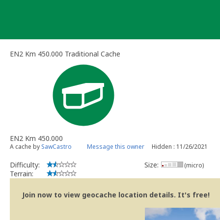
Skip
to
content
EN2 Km 450.000 Traditional Cache
EN2 Km 450.000
A cache by
SawCastro
Message this owner
Hidden : 11/26/2021
Difficulty:
Size:
(micro)
Terrain:
Join now to view geocache location details. It's free!