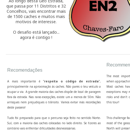
Ao longo desta Geo Estrada,
que passa por 11 Distritos e 32
Concelhos, vais encontrar mais
de 1500 caches e muitos mais
motivos de interesse.
O desafio está lançado...
agora é contigo !
Recommend
Recomendações
The most import
A mais importante é "
respeita o código de estrada
",
when approaching
principalmente na aproximação às caches. Não pares o teu veículo a
Most caches hav
ocupar a via. A grande maioria das caches dispõe de local de paragem
exceptions may r
fora da estrada. Nas raras excepções, existe um a menos de 50m. Não
risks and don't c
arrisques nem prejudiques o trânsito. Vamos evitar más recordações
this tour!
deste passeio!
Tudo foi preparado para que o percurso seja feito no sentido Norte-
This challenge fa
Sul, com a maioria das caches colocadas no lado direito. Se fizeres ao
most of the geoca
contrário vais enfrentar dificuldades desnecessárias.
North will presen