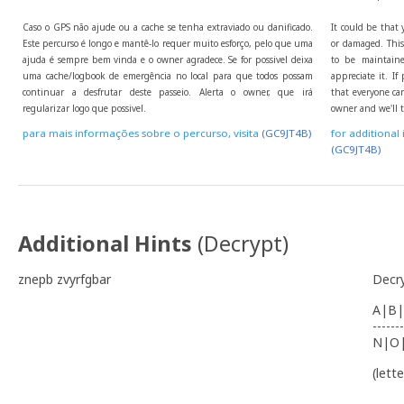
Caso o GPS não ajude ou a cache se tenha extraviado ou danificado.
It could be that 
Este percurso é longo e mantê-lo requer muito esforço, pelo que uma
or damaged. This 
ajuda é sempre bem vinda e o owner agradece. Se for possivel deixa
to be maintaine
uma cache/logbook de emergência no local para que todos possam
appreciate it. I
continuar a desfrutar deste passeio. Alerta o owner, que irá
that everyone can
regularizar logo que possivel.
owner and we'll t
para mais informações sobre o percurso, visita
(GC9JT4B)
for additional 
(GC9JT4B)
Additional Hints
(
Decrypt
)
znepb zvyrfgbar
Decr
A|B|
-------
N|O
(lett