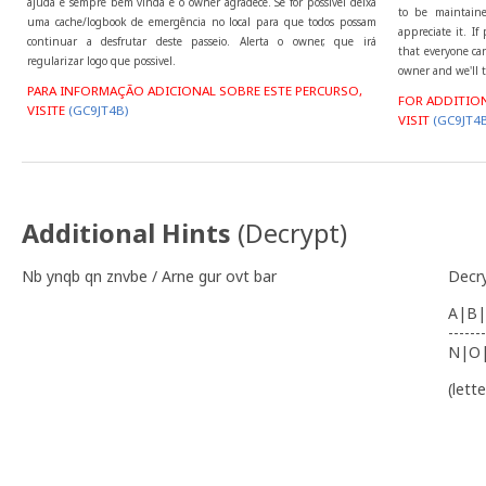
ajuda é sempre bem vinda e o owner agradece. Se for possivel deixa
to be maintaine
uma cache/logbook de emergência no local para que todos possam
appreciate it. I
continuar a desfrutar deste passeio. Alerta o owner, que irá
that everyone can
regularizar logo que possivel.
owner and we'll t
PARA INFORMAÇÃO ADICIONAL SOBRE ESTE PERCURSO,
FOR ADDITIO
VISITE
(GC9JT4B)
VISIT
(GC9JT4B
Additional Hints
(
Decrypt
)
Nb ynqb qn znvbe / Arne gur ovt bar
Decr
A|B|
-------
N|O
(lett