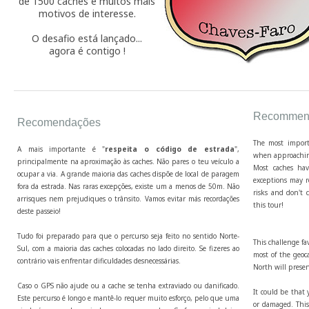
de 1500 caches e muitos mais
motivos de interesse.
O desafio está lançado...
agora é contigo !
Recommend
Recomendações
The most import
A mais importante é "
respeita o código de estrada
",
when approaching
principalmente na aproximação às caches. Não pares o teu veículo a
Most caches hav
ocupar a via. A grande maioria das caches dispõe de local de paragem
exceptions may r
fora da estrada. Nas raras excepções, existe um a menos de 50m. Não
risks and don't c
arrisques nem prejudiques o trânsito. Vamos evitar más recordações
this tour!
deste passeio!
Tudo foi preparado para que o percurso seja feito no sentido Norte-
This challenge fa
Sul, com a maioria das caches colocadas no lado direito. Se fizeres ao
most of the geoca
contrário vais enfrentar dificuldades desnecessárias.
North will presen
Caso o GPS não ajude ou a cache se tenha extraviado ou danificado.
It could be that 
Este percurso é longo e mantê-lo requer muito esforço, pelo que uma
or damaged. This 