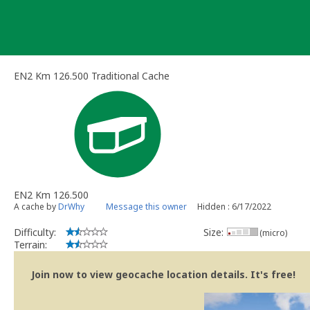
Skip
to
content
EN2 Km 126.500 Traditional Cache
EN2 Km 126.500
A cache by
DrWhy
Message this owner
Hidden : 6/17/2022
Difficulty:
Size:
(micro)
Terrain:
Join now to view geocache location details. It's free!