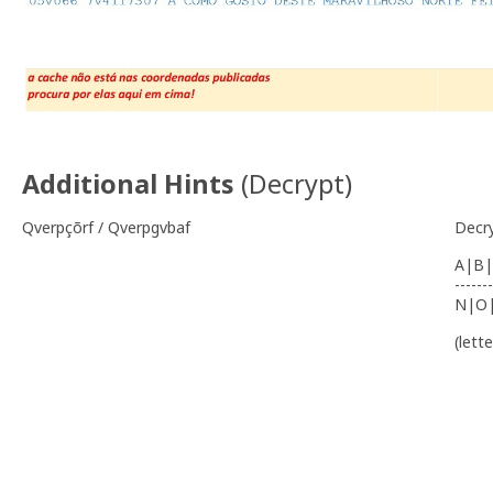
Additional Hints
(
Decrypt
)
Qverpçõrf / Qverpgvbaf
Decr
A|B|
-------
N|O
(lett