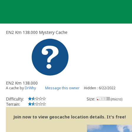
Skip
to
content
EN2 Km 138.000 Mystery Cache
EN2 Km 138.000
A cache by
DrWhy
Message this owner
Hidden : 6/22/2022
Difficulty:
Size:
(micro)
Terrain:
Join now to view geocache location details. It's free!