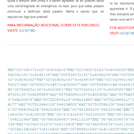
ajuda é sempre bem vinda e o owner agradece. Se for possivel deixa
to be maintaine
uma cache/logbook de emergência no local para que todos possam
appreciate it. I
continuar a desfrutar deste passeio. Alerta o owner, que irá
that everyone can
regularizar logo que possivel.
owner and we'll t
PARA INFORMAÇÃO ADICIONAL SOBRE ESTE PERCURSO,
FOR ADDITIO
VISITE
(GC9JT4B)
VISIT
(GC9JT4B