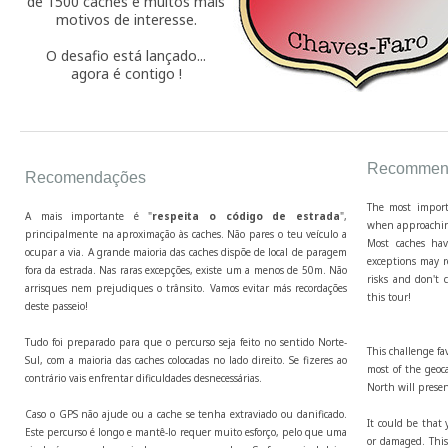
de 1500 caches e muitos mais
motivos de interesse.
O desafio está lançado...
agora é contigo !
Recommend
Recomendações
The most import
A mais importante é "
respeita o código de estrada
",
when approaching
principalmente na aproximação às caches. Não pares o teu veículo a
Most caches hav
ocupar a via. A grande maioria das caches dispõe de local de paragem
exceptions may r
fora da estrada. Nas raras excepções, existe um a menos de 50m. Não
risks and don't c
arrisques nem prejudiques o trânsito. Vamos evitar más recordações
this tour!
deste passeio!
Tudo foi preparado para que o percurso seja feito no sentido Norte-
This challenge fa
Sul, com a maioria das caches colocadas no lado direito. Se fizeres ao
most of the geoca
contrário vais enfrentar dificuldades desnecessárias.
North will presen
Caso o GPS não ajude ou a cache se tenha extraviado ou danificado.
It could be that 
Este percurso é longo e mantê-lo requer muito esforço, pelo que uma
or damaged. This 