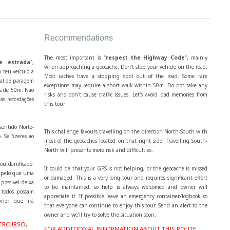
Recommendations
The most important is "
respect the Highway Code
", mainly
e estrada
",
when approaching a geocache. Don't stop your vehicle on the road.
 teu veículo a
Most caches have a stopping spot out of the road. Some rare
cal de paragem
exceptions may require a short walk within 50m. Do not take any
os de 50m. Não
risks and don't cause traffic issues. Let's avoid bad memories from
ás recordações
this tour!
sentido Norte-
This challenge favours travelling on the direction North-South with
. Se fizeres ao
most of the geocaches located on that right side. Travelling South-
North will presents more risk and difficulties.
ou danificado.
It could be that your GPS is not helping, or the geocache is missed
, pelo que uma
or damaged. This is a very long tour and requires significant effort
possivel deixa
to be maintained, so help is always welcomed and owner will
 todos possam
appreciate it. If possible leave an emergency container/logbook so
wner, que irá
that everyone can continue to enjoy this tour. Send an alert to the
owner and we'll try to solve the situation soon.
ERCURSO,
FOR ADDITIONAL INFORMATION ABOUT THIS ROUTE,