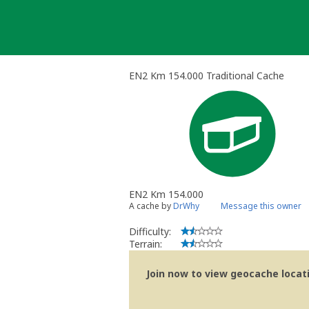
Skip
to
content
EN2 Km 154.000 Traditional Cache
EN2 Km 154.000
A cache by
DrWhy
Message this owner
Difficulty:
Terrain:
Join now to view geocache locatio