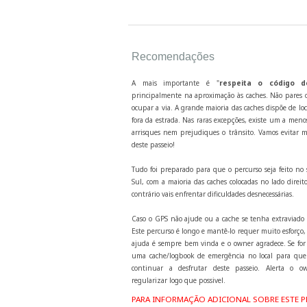
Recomendações
A mais importante é "
respeita o código d
principalmente na aproximação às caches. Não pares o
ocupar a via. A grande maioria das caches dispõe de lo
fora da estrada. Nas raras excepções, existe um a men
arrisques nem prejudiques o trânsito. Vamos evitar m
deste passeio!
Tudo foi preparado para que o percurso seja feito no 
Sul, com a maioria das caches colocadas no lado direito
contrário vais enfrentar dificuldades desnecessárias.
Caso o GPS não ajude ou a cache se tenha extraviado 
Este percurso é longo e mantê-lo requer muito esforço
ajuda é sempre bem vinda e o owner agradece. Se for 
uma cache/logbook de emergência no local para que
continuar a desfrutar deste passeio. Alerta o o
regularizar logo que possivel.
PARA INFORMAÇÃO ADICIONAL SOBRE ESTE P