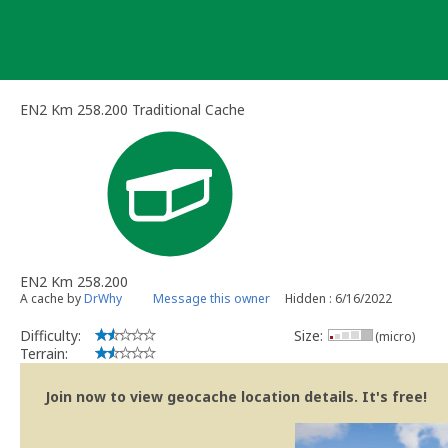
Skip
to
content
EN2 Km 258.200 Traditional Cache
EN2 Km 258.200
A cache by
DrWhy
Message this owner
Hidden : 6/16/2022
Difficulty:
Size:
(micro)
Terrain:
Join now to view geocache location details. It's free!