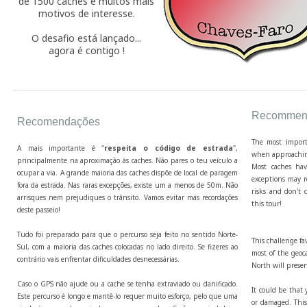
de 1500 caches e muitos mais
motivos de interesse.
O desafio está lançado...
agora é contigo !
Recommend
Recomendações
The most import
A mais importante é "
respeita o código de estrada
",
when approaching
principalmente na aproximação às caches. Não pares o teu veículo a
Most caches hav
ocupar a via. A grande maioria das caches dispõe de local de paragem
exceptions may r
fora da estrada. Nas raras excepções, existe um a menos de 50m. Não
risks and don't c
arrisques nem prejudiques o trânsito. Vamos evitar más recordações
this tour!
deste passeio!
Tudo foi preparado para que o percurso seja feito no sentido Norte-
This challenge fa
Sul, com a maioria das caches colocadas no lado direito. Se fizeres ao
most of the geoca
contrário vais enfrentar dificuldades desnecessárias.
North will presen
Caso o GPS não ajude ou a cache se tenha extraviado ou danificado.
It could be that 
Este percurso é longo e mantê-lo requer muito esforço, pelo que uma
or damaged. This 