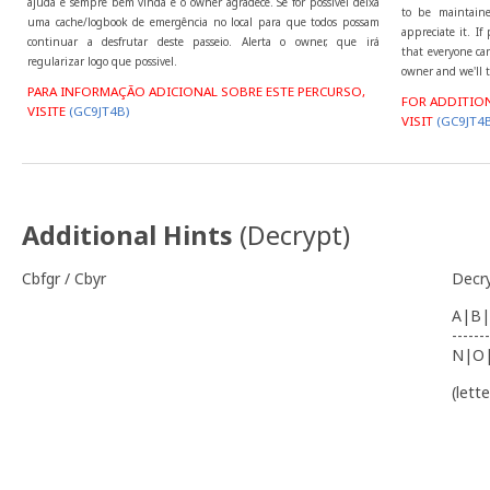
ajuda é sempre bem vinda e o owner agradece. Se for possivel deixa
to be maintaine
uma cache/logbook de emergência no local para que todos possam
appreciate it. I
continuar a desfrutar deste passeio. Alerta o owner, que irá
that everyone can
regularizar logo que possivel.
owner and we'll t
PARA INFORMAÇÃO ADICIONAL SOBRE ESTE PERCURSO,
FOR ADDITIO
VISITE
(GC9JT4B)
VISIT
(GC9JT4B
Additional Hints
(
Decrypt
)
Cbfgr / Cbyr
Decr
A|B|
-------
N|O
(lett