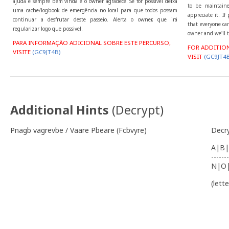
ajuda é sempre bem vinda e o owner agradece. Se for possivel deixa
to be maintaine
uma cache/logbook de emergência no local para que todos possam
appreciate it. I
continuar a desfrutar deste passeio. Alerta o owner, que irá
that everyone can
regularizar logo que possivel.
owner and we'll t
PARA INFORMAÇÃO ADICIONAL SOBRE ESTE PERCURSO,
FOR ADDITIO
VISITE
(GC9JT4B)
VISIT
(GC9JT4B
Additional Hints
(
Decrypt
)
Pnagb vagrevbe / Vaare Pbeare (Fcbvyre)
Decr
A|B|
-------
N|O
(lett