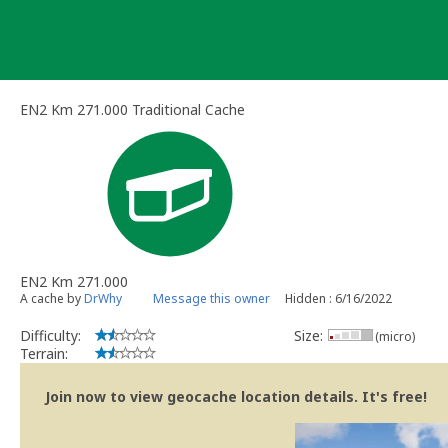
Skip
to
content
EN2 Km 271.000 Traditional Cache
EN2 Km 271.000
A cache by
DrWhy
Message this owner
Hidden : 6/16/2022
Difficulty:
Size:
(micro)
Terrain:
Join now to view geocache location details. It's free!