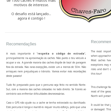
de 1500 caches e muitos mais
motivos de interesse.
O desafio está lançado...
agora é contigo !
Recommend
Recomendações
The most import
A mais importante é "
respeita o código de estrada
",
when approaching
principalmente na aproximação às caches. Não pares o teu veículo a
Most caches hav
ocupar a via. A grande maioria das caches dispõe de local de paragem
exceptions may r
fora da estrada. Nas raras excepções, existe um a menos de 50m. Não
risks and don't c
arrisques nem prejudiques o trânsito. Vamos evitar más recordações
this tour!
deste passeio!
Tudo foi preparado para que o percurso seja feito no sentido Norte-
This challenge fa
Sul, com a maioria das caches colocadas no lado direito. Se fizeres ao
most of the geoca
contrário vais enfrentar dificuldades desnecessárias.
North will presen
Caso o GPS não ajude ou a cache se tenha extraviado ou danificado.
It could be that 
Este percurso é longo e mantê-lo requer muito esforço, pelo que uma
or damaged. This 