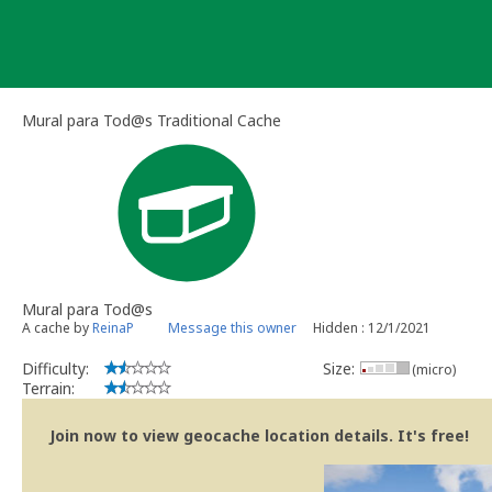
Skip
to
content
Mural para Tod@s Traditional Cache
Mural para Tod@s
A cache by
ReinaP
Message this owner
Hidden : 12/1/2021
Difficulty:
Size:
(micro)
Terrain:
Join now to view geocache location details. It's free!