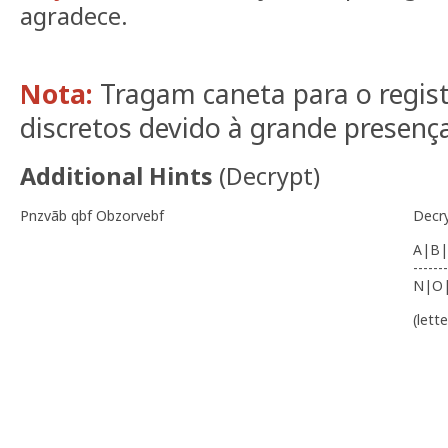
agradece.
Nota:
Tragam caneta para o regis
discretos devido à grande presenç
Additional Hints
(
Decrypt
)
Pnzvãb qbf Obzorvebf
Decr
A|B|
-------
N|O
(lett