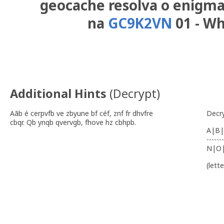
geocache resolva o enigm
na
GC9K2VN
01 - Wh
Additional Hints
(
Decrypt
)
Aãb é cerpvfb ve zbyune bf céf, znf fr dhvfre
Decr
cbqr. Qb ynqb qvervgb, fhove hz cbhpb.
A|B|
-------
N|O
(lett