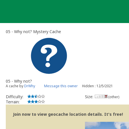
Skip
to
content
05 - Why not? Mystery Cache
05 - Why not?
A cache by
DrWhy
Message this owner
Hidden : 12/5/2021
Difficulty:
Size:
(other)
Terrain:
Join now to view geocache location details. It's free!