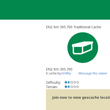
Skip
to
content
EN2 Km 305.700 Traditional Cache
EN2 Km 305.700
A cache by
DrWhy
Message this owner
Difficulty:
Terrain:
Join now to view geocache locatio