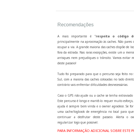
Recomendações
A mais importante é "
respeita o código d
principalmente na aproximação às caches. Não pares o
ocupar a via. A grande maioria das caches dispõe de lo
fora da estrada. Nas raras excepções, existe um a men
arrisques nem prejudiques o trânsito. Vamos evitar m
deste passeio!
Tudo foi preparado para que o percurso seja feito no 
Sul, com a maioria das caches colocadas no lado direito
contrário vais enfrentar dificuldades desnecessárias.
Caso o GPS não ajude ou a cache se tenha extraviado 
Este percurso é longo e mantê-lo requer muito esforço
ajuda é sempre bem vinda e o owner agradece. Se for 
uma cache/logbook de emergência no local para que
continuar a desfrutar deste passeio. Alerta o o
regularizar logo que possivel.
PARA INFORMAÇÃO ADICIONAL SOBRE ESTE P