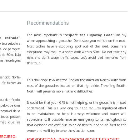
Recommendations
The most important is "
respect the Highway Code
", mainly
e estrada
",
when approaching a geocache. Don't stop your vehicle on the road.
 teu veículo a
Most caches have a stopping spot out of the road. Some rare
cal de paragem
exceptions may require a short walk within 50m. Do not take any
os de 50m. Não
risks and don't cause traffic issues. Let's avoid bad memories from
ás recordações
this tour!
sentido Norte-
This challenge favours travelling on the direction North-South with
. Se fizeres ao
most of the geocaches located on that right side. Travelling South-
North will presents more risk and difficulties.
ou danificado.
It could be that your GPS is not helping, or the geocache is missed
, pelo que uma
or damaged. This is a very long tour and requires significant effort
possivel deixa
to be maintained, so help is always welcomed and owner will
 todos possam
appreciate it. If possible leave an emergency container/logbook so
wner, que irá
that everyone can continue to enjoy this tour. Send an alert to the
owner and we'll try to solve the situation soon.
ERCURSO,
FOR ADDITIONAL INFORMATION ABOUT THIS ROUTE,