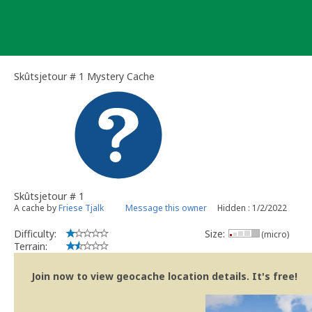
Skip
to
content
Skûtsjetour # 1 Mystery Cache
Skûtsjetour # 1
A cache by
Friese Tjalk
Message this owner
Hidden : 1/2/2022
Difficulty:
Size:
(micro)
Terrain:
Join now to view geocache location details. It's free!