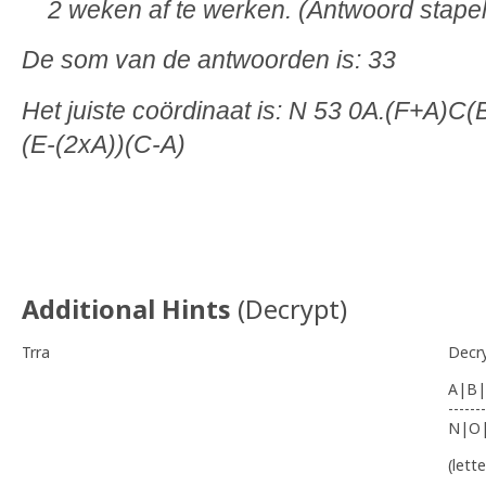
2 weken af te werken. (Antwoord stapelt
De som van de antwoorden is: 33
Het juiste coördinaat is: N 53 0A.(F+A)C
(E-(2xA))(C-A)
Additional Hints
(
Decrypt
)
Trra
Decr
A|B|
-------
N|O
(lett