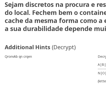
Sejam discretos na procura e r
do local. Fechem bem o contain
cache da mesma forma como a e
a sua durabilidade depende muit
Additional Hints
(
Decrypt
)
Qronvkb qn crqen
Decr
A|B|
-------
N|O
(lett