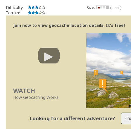
pelas Linhas de Orientação, a mesma será arquivada num
praz
Difficulty:
Size:
(small)
Obrigado pela colaboração
Terrain:
Bitaro
Community Volunteer Reviewer
Join now to view geocache location details. It's free!
Centro de Ajuda
Linhas Orientação
WATCH
How Geocaching Works
Looking for a different adventure?