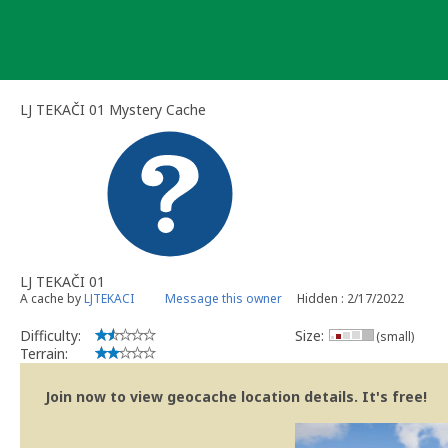
Skip
to
content
LJ TEKAČI 01 Mystery Cache
LJ TEKAČI 01
A cache by
LJTEKACI
Message this owner
Hidden : 2/17/2022
Difficulty:
Size:
(small)
Terrain:
Join now to view geocache location details. It's free!