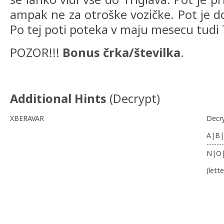
ampak ne za otroške vozičke. Pot je d
Po tej poti poteka v maju mesecu tudi T
POZOR!!!
Bonus črka/številka
.
Additional Hints
(
Decrypt
)
XBERAVAR
Decr
A|B|
-------
N|O
(lett