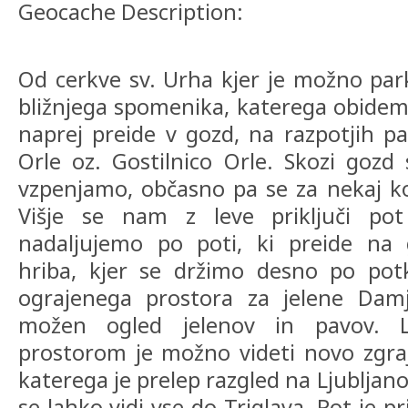
Geocache Description:
Od cerkve sv. Urha kjer je možno park
bližnjega spomenika, katerega obidemo
naprej preide v gozd, na razpotjih 
Orle oz. Gostilnico Orle. Skozi goz
vzpenjamo, občasno pa se za nekaj k
Višje se nam z leve priključi po
nadaljujemo po poti, ki preide na
hriba, kjer se držimo desno po potk
ograjenega prostora za jelene Damj
možen ogled jelenov in pavov. 
prostorom je možno videti novo zgraje
katerega je prelep razgled na Ljublja
se lahko vidi vse do Triglava. Pot je 