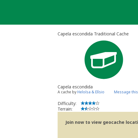
Skip
to
content
Capela escondida Traditional Cache
Capela escondida
A cache by
Heloísa & Elísio
Message this
Difficulty:
Terrain:
Join now to view geocache locatio