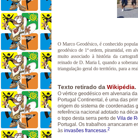
O Marco Geodésico, é conhecido popularm
geodésico de 1ª ordem, piramidal, em alv
muito associado à história da cartogra
reinado de D. Maria I, quando a soberana
triangulação geral do território, para a r
Texto retirado da
Wikipédia
.
O vértice geodésico em alvenaria d
Portugal Continental, é uma das pri
origem do sistema de coordenadas g
referência nacional adotado na déc
o topo desta serra perto de
Vila de R
Portugal. Os trabalhos arrancaram 
2
às
invasões francesas
.