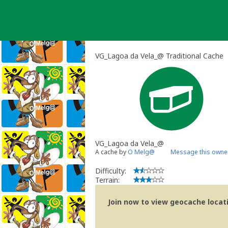
Skip
to
content
VG_Lagoa da Vela_@ Traditional Cache
VG_Lagoa da Vela_@
A cache by
O Melg@
Message this owne
Difficulty:
Terrain:
Join now to view geocache locatio