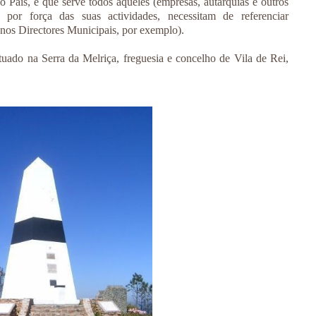
do País, e que serve todos aqueles (empresas, autarquias e outros
 por força das suas actividades, necessitam de referenciar
anos Directores Municipais, por exemplo).
tuado na Serra da Melriça, freguesia e concelho de Vila de Rei,