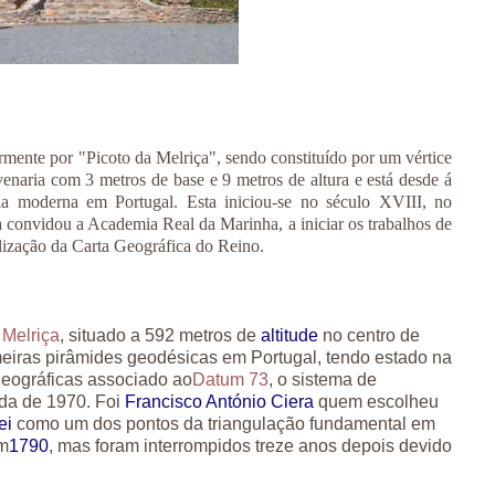
ente por "Picoto da Melriça", sendo constituído por um vértice
enaria com 3 metros de base e 9 metros de altura e está desde á
fia moderna em Portugal. Esta iniciou-se no século XVIII, no
 convidou a Academia Real da Marinha, a iniciar os trabalhos de
ealização da Carta Geográfica do Reino.
a
Melriça
, situado a 592 metros de
altitude
no centro de
meiras pirâmides geodésicas em Portugal, tendo estado na
eográficas associado ao
Datum 73
, o sistema de
ada de 1970. Foi
Francisco António Ciera
quem escolheu
ei
como um dos pontos da triangulação fundamental em
em
1790
, mas foram interrompidos treze anos depois devido