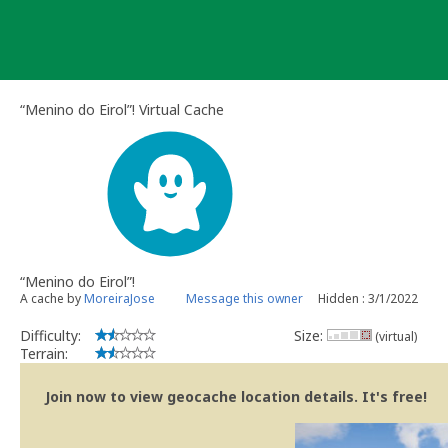
Skip
to
content
“Menino do Eirol”! Virtual Cache
“Menino do Eirol”!
A cache by
MoreiraJose
Message this owner
Hidden : 3/1/2022
Difficulty:
Size:
(virtual)
Terrain:
Join now to view geocache location details. It's free!