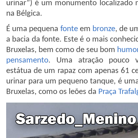
urinar”) é um monumento localizado n
na Bélgica.
É uma pequena
fonte
em
bronze
, de u
a bacia da fonte. Este é o mais conhec
Bruxelas, bem como de seu bom
humo
pensamento
. Uma atração pouco v
estátua de um rapaz com apenas 61 cen
urinar para um pequeno tanque, é uma
Bruxelas, como os leões da
Praça Trafal