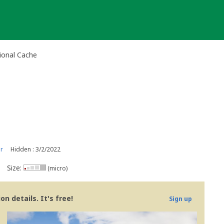
tional Cache
r
Hidden : 3/2/2022
Size:
(micro)
n details. It's free!
Sign up