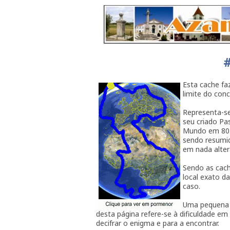
#
Esta cache fa
limite do con
Representa-se
seu criado Pas
Mundo em 80 D
sendo resumid
em nada altera
Sendo as cach
local exato d
caso.
Uma pequena n
desta página refere-se à dificuldade em
decifrar o enigma e para a encontrar.