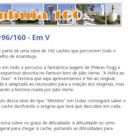
96/160 - Em V
z parte de uma série de 160 caches que percorrem todo o
celho de Azambuja.
 em todo o percurso a fantástica viagem de Phileas Fogg e
separtout descrita no famoso livro de Júlio Verne, "A Volta ao
ias". A história que aqui apresentamos é fiel ao original,
a e adaptada ao necessário para a criação dos enigmas, mas
ndo a história criada por Júlio Verne.
es desta série do tipo "Mistério" em todas conseguirá saber o
a cache decifrando o enigma que terá que descobrir em cada
ota sobre os graus de dificuldade: A dificuldade no cimo
 geral para chegar à cache, juntando as dificuldades para