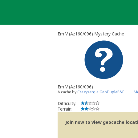
Skip
to
content
Em V (Az160/096) Mystery Cache
Em V (Az160/096)
A cache by
Crazysarg e GeoDuplaP&F
Me
Difficulty:
Terrain:
Join now to view geocache locatio