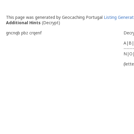
This page was generated by Geocaching Portugal
Listing Generat
Additional Hints
(
Decrypt
)
gncnqb pbz crqenf
Decr
A|B|
-------
N|O
(lett