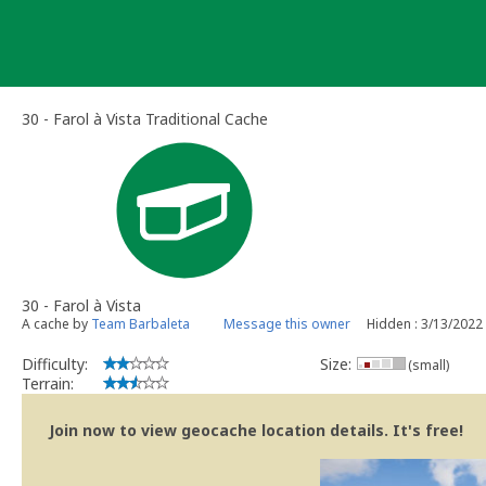
Skip
to
content
30 - Farol à Vista Traditional Cache
30 - Farol à Vista
A cache by
Team Barbaleta
Message this owner
Hidden : 3/13/2022
Difficulty:
Size:
(small)
Terrain:
Join now to view geocache location details. It's free!