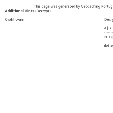
This page was generated by Geocaching Portug
Additional Hints
(
Decrypt
)
Cvahf cvarn
Decr
A|B|
-------
N|O
(lett