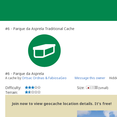
Skip
to
content
#6 - Parque da Asprela Traditional Cache
#6 - Parque da Asprela
A cache by
Ortsac Ordnas & FabiosaGeo
Message this owner
Hidde
Difficulty:
Size:
(small)
Terrain:
Join now to view geocache location details. It's free!