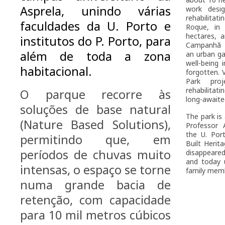
Asprela, unindo várias
work desig
rehabilitat
faculdades da U. Porto e
Roque, in
hectares, 
institutos do P. Porto, para
Campanhã I
além de toda a zona
an urban ga
well-being
habitacional.
forgotten. 
Park proj
rehabilitat
O parque recorre às
long-awaite
soluções de base natural
The park is
(Nature Based Solutions),
Professor 
the U. Port
permitindo que, em
Built Herit
períodos de chuvas muito
disappeare
and today u
intensas, o espaço se torne
family mem
numa grande bacia de
retenção, com capacidade
para 10 mil metros cúbicos