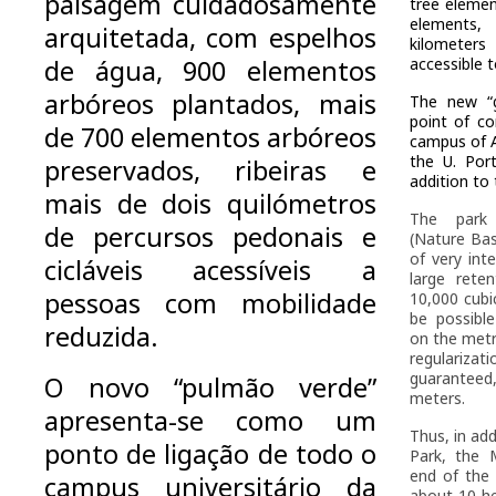
paisagem cuidadosamente
tree elemen
elements,
arquitetada, com espelhos
kilometers
de água, 900 elementos
accessible t
arbóreos plantados, mais
The new “g
point of co
de 700 elementos arbóreos
campus of As
the U. Port
preservados, ribeiras e
addition to 
mais de dois quilómetros
The park 
de percursos pedonais e
(Nature Bas
of very int
cicláveis acessíveis a
large rete
pessoas com mobilidade
10,000 cubic
be possible
reduzida.
on the metr
regulariza
guarantee
O novo “pulmão verde”
meters.
apresenta-se como um
Thus, in ad
ponto de ligação de todo o
Park, the M
end of the 
campus universitário da
about 10 he