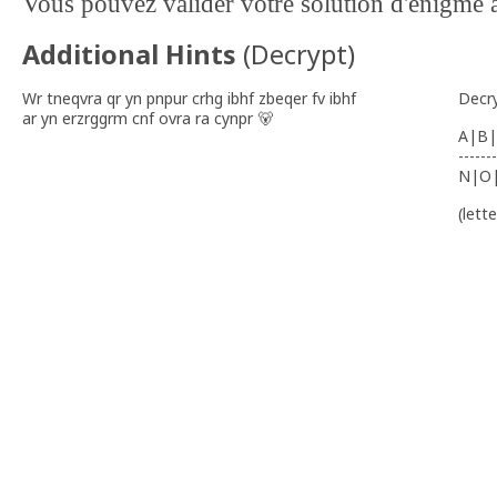
Vous pouvez valider votre solution d'énigme
Additional Hints
(
Decrypt
)
Wr tneqvra qr yn pnpur crhg ibhf zbeqer fv ibhf
Decr
ar yn erzrggrm cnf ovra ra cynpr 🐻
A|B|
-------
N|O
(lett