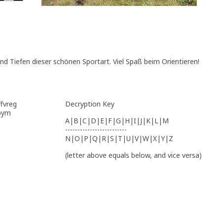
nd Tiefen dieser schönen Sportart. Viel Spaß beim Orientieren!
ffvreg
Decryption Key
ubym
A|B|C|D|E|F|G|H|I|J|K|L|M
-------------------------
N|O|P|Q|R|S|T|U|V|W|X|Y|Z
(letter above equals below, and vice versa)