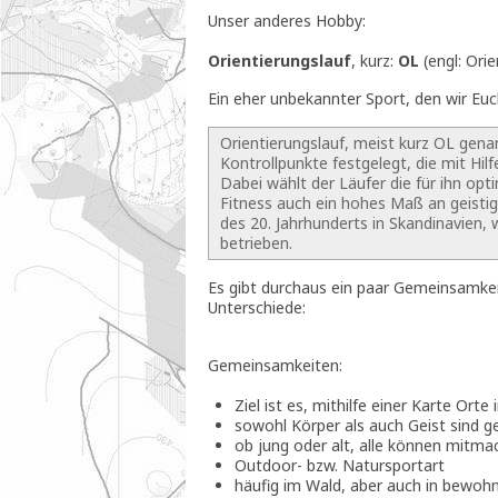
Unser anderes Hobby:
Orientierungslauf
, kurz:
OL
(engl: Orie
Ein eher unbekannter Sport, den wir Euc
Orientierungslauf, meist kurz OL gena
Kontrollpunkte festgelegt, die mit H
Dabei wählt der Läufer die für ihn opt
Fitness auch ein hohes Maß an geistig
des 20. Jahrhunderts in Skandinavien, 
betrieben.
Es gibt durchaus ein paar Gemeinsamkei
Unterschiede:
Gemeinsamkeiten:
Ziel ist es, mithilfe einer Karte Orte 
sowohl Körper als auch Geist sind g
ob jung oder alt, alle können mitma
Outdoor- bzw. Natursportart
häufig im Wald, aber auch in bewoh