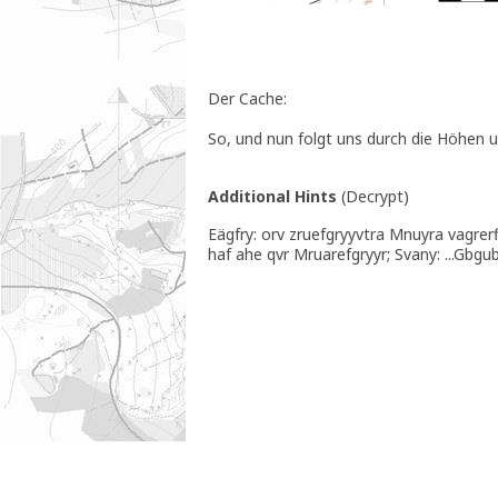
Der Cache:
So, und nun folgt uns durch die Höhen u
Additional Hints
(
Decrypt
)
Eägfry: orv zruefgryyvtra Mnuyra vagrer
haf ahe qvr Mruarefgryyr; Svany: ...Gbg