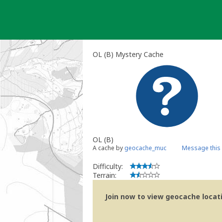
Skip
to
content
OL (B) Mystery Cache
OL (B)
A cache by
geocache_muc
Message this
Difficulty:
Terrain:
Join now to view geocache locatio