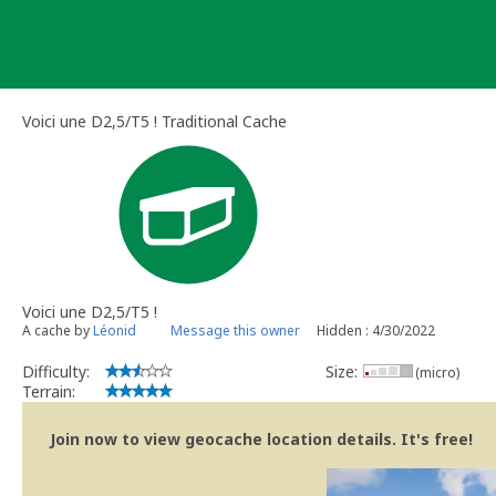
Skip
to
content
Voici une D2,5/T5 ! Traditional Cache
Voici une D2,5/T5 !
A cache by
Léonid
Message this owner
Hidden : 4/30/2022
Difficulty:
Size:
(micro)
Terrain:
Join now to view geocache location details. It's free!