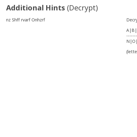
Additional Hints
(
Decrypt
)
nz Shff rvarf Onhzrf
Decr
A|B|
-------
N|O
(lett