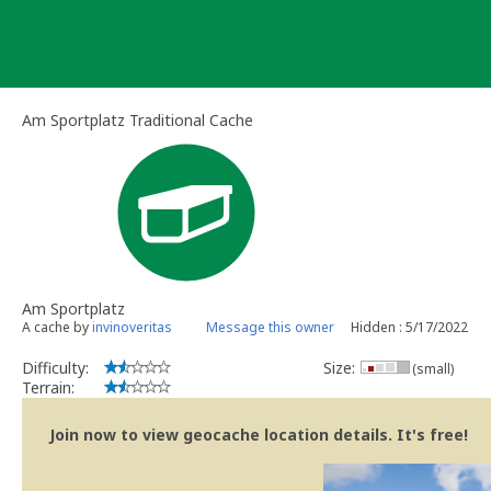
Skip
to
content
Am Sportplatz Traditional Cache
Am Sportplatz
A cache by
invinoveritas
Message this owner
Hidden : 5/17/2022
Difficulty:
Size:
(small)
Terrain:
Join now to view geocache location details. It's free!