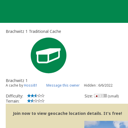
Skip
to
content
Brachwitz 1 Traditional Cache
Brachwitz 1
A cache by
Hossi81
Message this owner
Hidden : 6/6/2022
Difficulty:
Size:
(small)
Terrain:
Join now to view geocache location details. It's free!