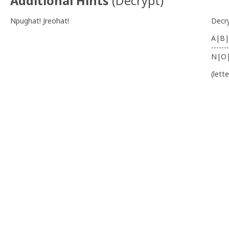
Additional Hints
(
Decrypt
)
Npughat! Jreohat!
Decr
A|B|
-------
N|O
(lett