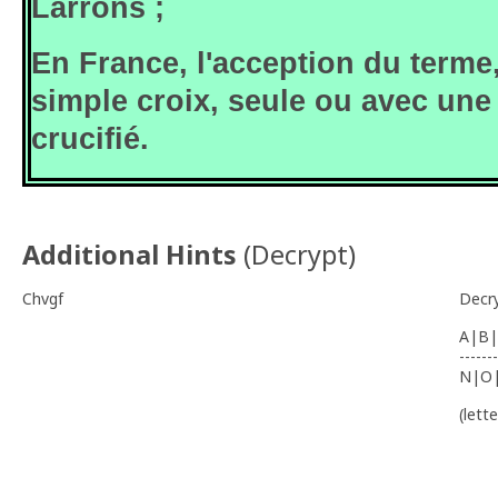
Larrons ;
En France, l'acception du terme
simple croix, seule ou avec une
crucifié.
Additional Hints
(
Decrypt
)
Chvgf
Decr
A|B|
-------
N|O
(lett