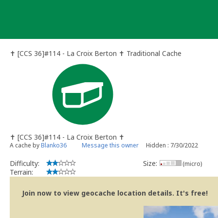
Skip
to
content
✝️ [CCS 36]#114 - La Croix Berton ✝️ Traditional Cache
✝️ [CCS 36]#114 - La Croix Berton ✝️
A cache by
Blanko36
Message this owner
Hidden : 7/30/2022
Difficulty:
Size:
(micro)
Terrain:
Join now to view geocache location details. It's free!