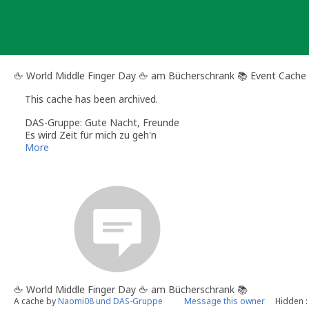
Skip
to
content
🖕 World Middle Finger Day 🖕 am Bücherschrank 📚 Event Cache
This cache has been archived.
DAS-Gruppe: Gute Nacht, Freunde
Es wird Zeit für mich zu geh'n
Was ich noch zu sagen hätte
More
Dauert eine Zigarette
Und ein letztes Glas im Steh'n
Habt Dank für die Zeit, die ich mit euch verplaudert hab'
Und für Eure Geduld, wenn's mehr als eine Meinung gab
Dafür, dass ihr nie fragt, wann ich komm' oder geh'
Für die stets offene Tür, in der ich jetzt steh'
Ab ins Archiv. Danke an alle, die zum Gelingen dieses Events ihr
🖕 World Middle Finger Day 🖕 am Bücherschrank 📚
A cache by
Naomi08 und DAS-Gruppe
Message this owner
Hidden :