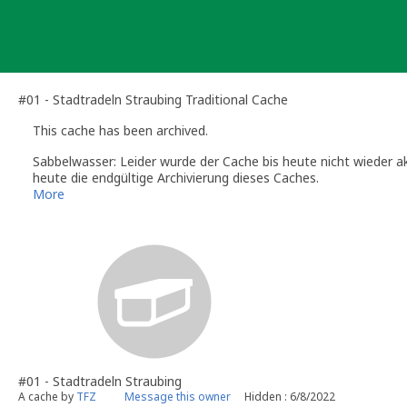
Skip
to
content
#01 - Stadtradeln Straubing Traditional Cache
This cache has been archived.
Sabbelwasser: Leider wurde der Cache bis heute nicht wieder a
heute die endgültige Archivierung dieses Caches.
Wenn du an dieser Stelle wieder einen Cache platzieren möchtes
More
Denke bitte daran eventuellen Geomüll (Cachebehälter, Zwisc
Danke und Gruß,
Sabbelwasser
Volunteer Reviewer for Geocaching.com
#01 - Stadtradeln Straubing
A cache by
TFZ
Message this owner
Hidden : 6/8/2022