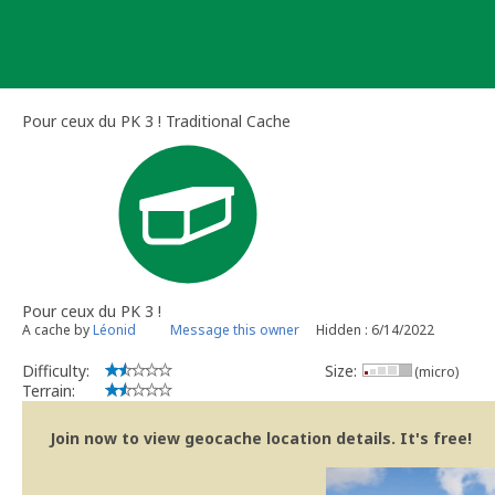
Skip
to
content
Pour ceux du PK 3 ! Traditional Cache
Pour ceux du PK 3 !
A cache by
Léonid
Message this owner
Hidden : 6/14/2022
Difficulty:
Size:
(micro)
Terrain:
Join now to view geocache location details. It's free!