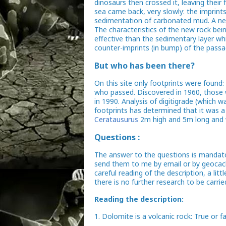
dinosaurs then crossed it, leaving thei
sea came back, very slowly: the imprints
sedimentation of carbonated mud. A new
The characteristics of the new rock bein
effective than the sedimentary layer whi
counter-imprints (in bump) of the passa
But who has been there?
On this site only footprints were found
who passed. Discovered in 1960, those 
in 1990. Analysis of digitigrade (which wa
footprints has determined that it was 
Ceratausurus
2m high and 5m long and 
Questions :
The answer to the questions is mandator
send them to me by email or by geocach
careful reading of the description, a lit
there is no further research to be carrie
Reading the description:
1. Dolomite is a volcanic rock: True or f