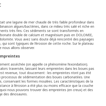
C
était une lagune de mer chaude de très faible profondeur dans
binaison algues/bactéries, dans ce milieu très salé et riche en
ents très fins. Ces sédiments se sont transformés en
rbonate double de calcium et magnésium puis en DOLOMIE,
dolomite. Vous avez sans doute déjà rencontré des paysages
qui sont typiques de l’érosion de cette roche. Sur le plateau
 nous allons observer.
empreintes
vement asséchée (on appelle ce phénomène l’exondation).
alors traversée, laissant leurs empreintes dans les boues pas
est revenue, tout doucement : les empreintes n’ont pas été
 processus de sédimentation des boues carbonatées. Une
, conservant les formes moulées. Les caractéristiques de la
istance à l’érosion a été plus ou moins efficace que la couche
urquoi nous pouvons trouver des empreintes (en creux) et des
e des dinosaures.