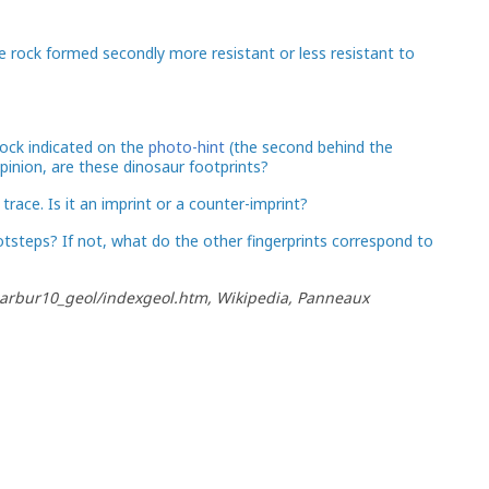
the rock formed secondly more resistant or less resistant to
rock indicated on the
photo-hint
(the second behind the
opinion, are these dinosaur footprints?
trace. Is it an imprint or a counter-imprint?
otsteps? If not, what do the other fingerprints correspond to
ccarbur10_geol/indexgeol.htm, Wikipedia, Panneaux