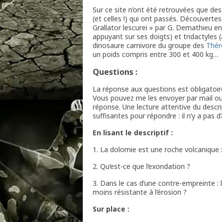
Sur ce site n’ont été retrouvées que de
(et celles !) qui ont passés. Découvert
Grallator lescurei » par G. Demathieu en
appuyant sur ses doigts) et tridactyles (à
dinosaure carnivore du groupe des
Thér
un poids compris entre 300 et 400 kg…
Questions :
La réponse aux questions est obligatoir
Vous pouvez me les envoyer par mail ou
réponse. Une lecture attentive du descrip
suffisantes pour répondre : il n’y a pas d
En lisant le descriptif :
1. La dolomie est une roche volcanique :
2. Qu’est-ce que l’exondation ?
3. Dans le cas d’une contre-empreinte : 
moins résistante à l’érosion ?
Sur place :