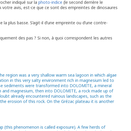
 rocher indiqué sur la
photo-indice
(le second derrière le
A votre avis, est-ce que ce sont des empreintes de dinosaures
ace la plus basse. S’agit-il d’une empreinte ou d’une contre-
 uniquement des pas ? Si non, à quoi correspondent les autres
the region was a very shallow warm sea lagoon in which algae
tion in this very salty environment rich in magnesium led to
hese sediments were transformed into DOLOMITE, a mineral
um and magnesium, then into DOLOMITE, a rock made up of
oubt already encountered ruinous landscapes, such as the
the erosion of this rock. On the Grézac plateau it is another
up (this phenomenon is called exposure). A few herds of