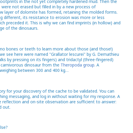
r footprints in the not yet completely hardened mud. Then the
 were not erased but filled in by a new process of
 layer of dolomite has formed, retaining the molded forms.
g different, its resistance to erosion was more or less
ch preceded it. This is why we can find imprints (in hollow) and
ge of the dinosaurs.
: no bones or teeth to learn more about those (and those!)
we see here were named "Grallator lescurei" by G. Demathieu
lks by pressing on its fingers) and tridactyl (three-fingered)
a carnivorous dinosaur from the
Theropoda group
. A
weighing between 300 and 400 kg…
y for your discovery of the cache to be validated. You can
ing messaging, and log in without waiting for my response. A
tle reflection and on-site observation are sufficient to answer:
d out.
alse?