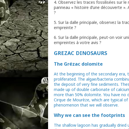
4. Observez les traces fossilisées sur le
panneau « histoire d’une découverte ». 
?
5. Sur la dalle principale, observez la tr
empreinte ?
6. Sur la dalle principale, peut-on voir
empreintes à votre avis ?
GREZAC DINOSAURS
The Grézac dolomite
At the beginning of the secondary era, 
proliferated. The algae/bacteria combina
the deposit of very fine sediments. T
made up of double carbonate of calci
more than 50% dolomite. You have no d
Cirque de Mourèze, which are typical of 
phenomenon that we will observe.
Why we can see the footprints
The shallow lagoon has gradually dried 