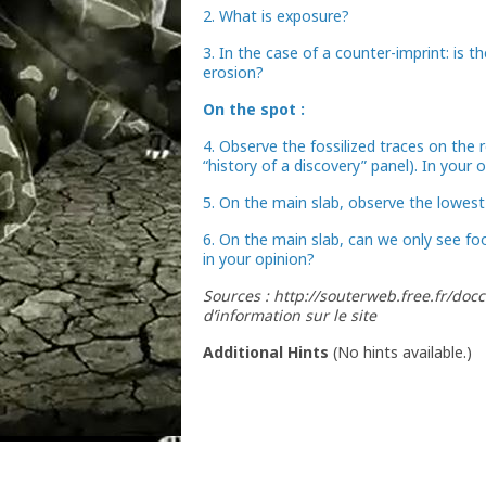
2. What is exposure?
3. In the case of a counter-imprint: is 
erosion?
On the spot :
4. Observe the fossilized traces on the 
“history of a discovery” panel). In your 
5. On the main slab, observe the lowest 
6. On the main slab, can we only see fo
in your opinion?
Sources : http://souterweb.free.fr/do
d’information sur le site
Additional Hints
(
No hints available.
)