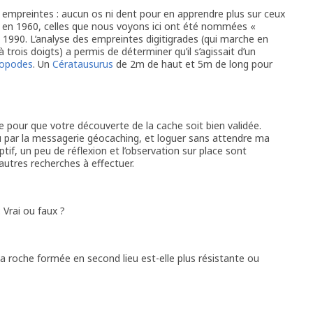
s empreintes : aucun os ni dent pour en apprendre plus sur ceux
es en 1960, celles que nous voyons ici ont été nommées «
 1990. L’analyse des empreintes digitigrades (qui marche en
 trois doigts) a permis de déterminer qu’il s’agissait d’un
opodes
. Un
Cératausurus
de 2m de haut et 5m de long pour
e pour que votre découverte de la cache soit bien validée.
 par la messagerie géocaching, et loguer sans attendre ma
tif, un peu de réflexion et l’observation sur place sont
’autres recherches à effectuer.
 Vrai ou faux ?
la roche formée en second lieu est-elle plus résistante ou