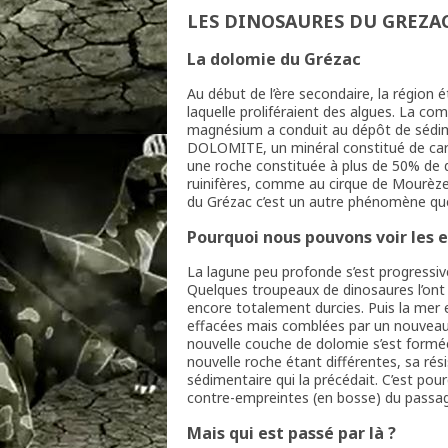
LES DINOSAURES DU GREZA
La dolomie du Grézac
Au début de l’ère secondaire, la région 
laquelle proliféraient des algues. La com
magnésium a conduit au dépôt de sédim
DOLOMITE, un minéral constitué de ca
une roche constituée à plus de 50% de 
ruinifères, comme au cirque de Mourèze, 
du Grézac c’est un autre phénomène que
Pourquoi nous pouvons voir les 
La lagune peu profonde s’est progressi
Quelques troupeaux de dinosaures l’ont 
encore totalement durcies. Puis la mer 
effacées mais comblées par un nouveau
nouvelle couche de dolomie s’est formée
nouvelle roche étant différentes, sa rés
sédimentaire qui la précédait. C’est po
contre-empreintes (en bosse) du passag
Mais qui est passé par là ?