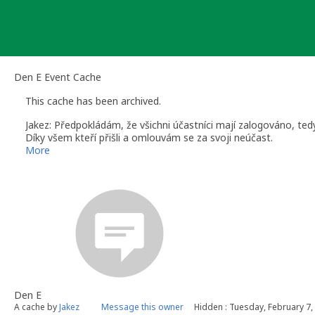
Skip
to
content
Den E Event Cache
This cache has been archived.
Jakez: Předpokládám, že všichni účastníci mají zalogováno, tedy
Díky všem kteří přišli a omlouvám se za svoji neúčast.
More
Den E
A cache by
Jakez
Message this owner
Hidden : Tuesday, February 7,