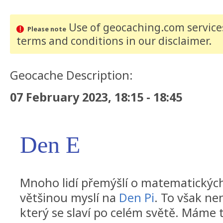
Use of geocaching.com services
Please note
terms and conditions
in our disclaimer
.
Geocache Description:
07 February 2023, 18:15 - 18:45
Den E
Mnoho lidí přemýšlí o matematických
většinou myslí na
Den Pi
. To však ne
který se slaví po celém světě. Máme