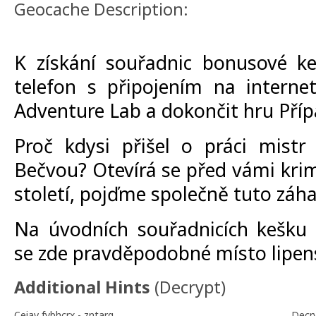
Geocache Description:
K získání souřadnic bonusové ke
telefon s připojením na interne
Adventure Lab a dokončit hru Příp
Proč kdysi přišel o práci mistr
Bečvou? Otevírá se před vámi krim
století, pojďme společně tuto záh
Na úvodních souřadnicích kešku 
se zde pravděpodobné místo lipen
Additional Hints
(
Decrypt
)
Ceiav fybhcrx - zntarg
Decr