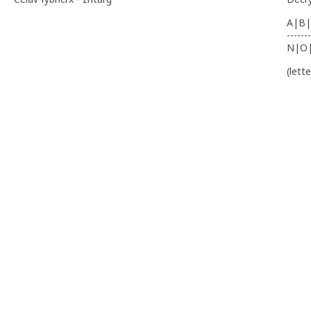
A|B|
-------
N|O
(lett