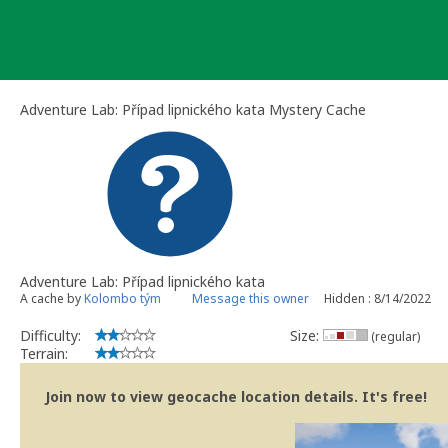
Skip
to
content
Adventure Lab: Případ lipnického kata Mystery Cache
Adventure Lab: Případ lipnického kata
A cache by
Kolombo tým
Message this owner
Hidden : 8/14/2022
Difficulty:
Size:
(regular)
Terrain:
Join now to view geocache location details. It's free!