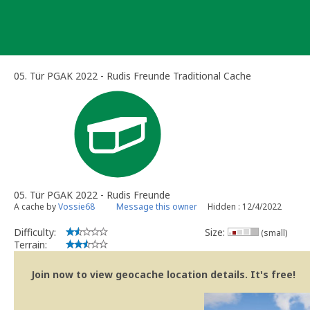
Skip
to
content
05. Tür PGAK 2022 - Rudis Freunde Traditional Cache
05. Tür PGAK 2022 - Rudis Freunde
A cache by
Vossie68
Message this owner
Hidden : 12/4/2022
Difficulty:
Size:
(small)
Terrain:
Join now to view geocache location details. It's free!