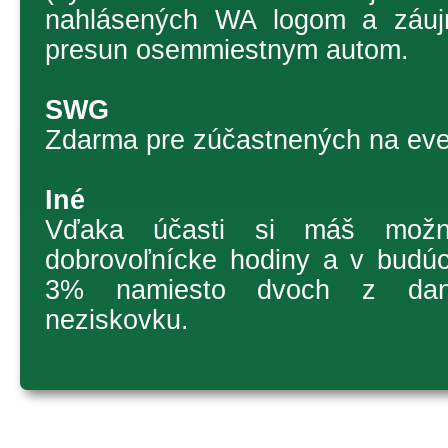
nahlásených WA logom a záu
presun osemmiestnym autom.
SWG
Zdarma pre zúčastnených na eve
Iné
Vďaka účasti si máš možno
dobrovoľnícke hodiny a v budú
3% namiesto dvoch z dan
neziskovku.