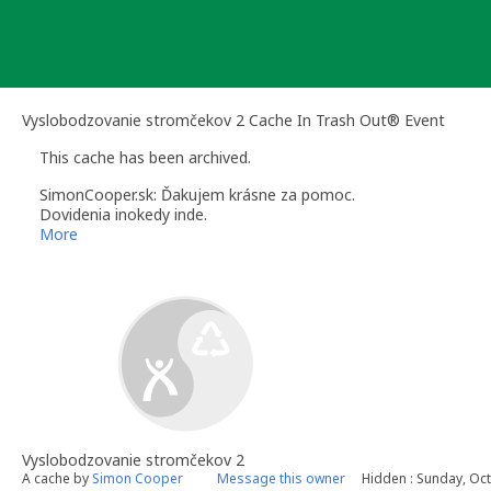
Skip
to
content
Vyslobodzovanie stromčekov 2 Cache In Trash Out® Event
This cache has been archived.
SimonCooper.sk: Ďakujem krásne za pomoc.
Dovidenia inokedy inde.
Archív.
More
Vyslobodzovanie stromčekov 2
A cache by
Simon Cooper
Message this owner
Hidden : Sunday, Oc