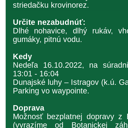
striedačku krovinorez.
Určite nezabudnúť:
Dlhé nohavice, dlhý rukáv, vh
gumáky, pitnú vodu.
Kedy
Nedeľa 16.10.2022, na súradn
13:01 - 16:04
Dunajské luhy – Istragov (k.ú. G
Parking vo waypointe.
Doprava
Možnosť bezplatnej dopravy z B
(vyrazíme od Botanickej zá