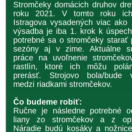
Stromčeky domácich druhov dre
roku 2021. V tomto roku ich
Istragova vysadených viac ako
výsadba je iba 1. krok k úspech
potrebné sa o stromčeky starať
sezóny aj v zime. Aktuálne sú
práce na uvoľnenie stromčeko
rastlín, ktoré ich môžu polá
prerásť. Strojovo bola/bude 
medzi riadkami stromčekov.
Čo budeme robiť:
Ručne je následne potrebné od
liany zo stromčekov a z oplo
Náradie budú kosáky a nožnice