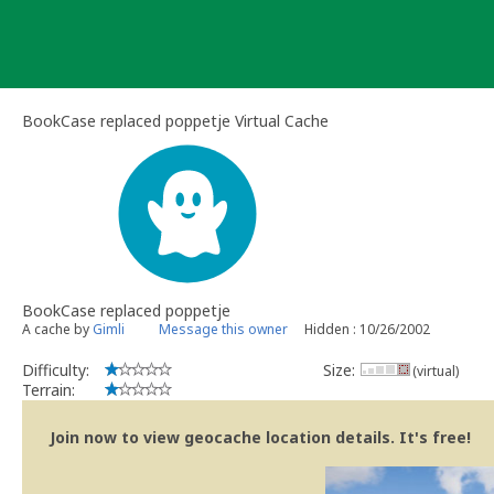
Skip
to
content
BookCase replaced poppetje Virtual Cache
BookCase replaced poppetje
A cache by
Gimli
Message this owner
Hidden : 10/26/2002
Difficulty:
Size:
(virtual)
Terrain:
Join now to view geocache location details. It's free!