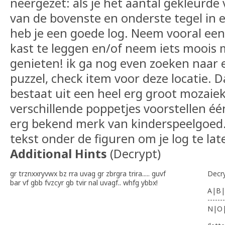
neergezet: als je het aantal gekleurde
van de bovenste en onderste tegel in e
heb je een goede log. Neem vooral ee
kast te leggen en/of neem iets moois 
genieten! ik ga nog even zoeken naar 
puzzel, check item voor deze locatie. 
bestaat uit een heel erg groot mozaiek
verschillende poppetjes voorstellen éé
erg bekend merk van kinderspeelgoed. 
tekst onder de figuren om je log te lat
Additional Hints
(
Decrypt
)
gr trznxxryvwx bz rra uvag gr zbrgra trira..... guvf
Decr
bar vf gbb fvzcyr gb tvir nal uvagf.. whfg ybbx!
A|B|
-------
N|O