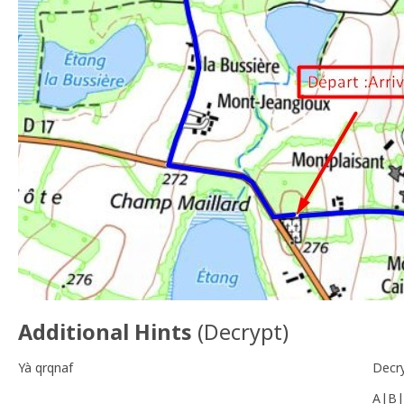
Additional Hints
(
Decrypt
)
Yà qrqnaf
Decr
A|B|