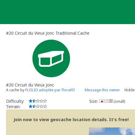
Skip
to
content
#20 Circuit du Vieux Jonc Traditional Cache
#20 Circuit du Vieux Jonc
A cache by
FLOLIO adoptée par Floral01
Message this owner
Hidde
Difficulty:
Size:
(small)
Terrain:
Join now to view geocache location details. It's free!