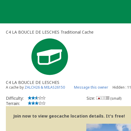
Skip
to
content
C4 LA BOUCLE DE LESCHES Traditional Cache
C4 LA BOUCLE DE LESCHES
A cache by
ZALCH26 & MILAS26150
Message this owner
Hidden : 1
Difficulty:
Size:
(small)
Terrain:
Join now to view geocache location details. It's free!