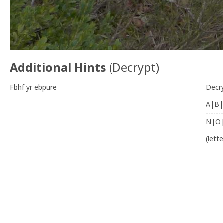
Additional Hints
(
Decrypt
)
Fbhf yr ebpure
Decr
A|B|
-------
N|O
(lett