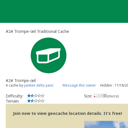
Skip
to
content
#2# Trompe-œil Traditional Cache
#2# Trompe-œil
A cache by
yankee delta yanic
Message this owner
Hidden : 11/18/2
Difficulty:
Size:
(micro)
Terrain:
Join now to view geocache location details. It's free!