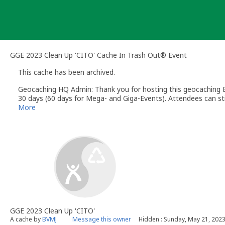
Skip
to
content
GGE 2023 Clean Up 'CITO' Cache In Trash Out® Event
This cache has been archived.
Geocaching HQ Admin: Thank you for hosting this geocaching E
30 days (60 days for Mega- and Giga-Events). Attendees can stil
More
GGE 2023 Clean Up 'CITO'
A cache by
BVMJ
Message this owner
Hidden : Sunday, May 21, 202