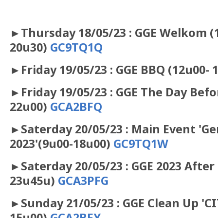
►Thursday 18/05/23 : GGE Welkom (
20u30)
GC9TQ1Q
►Friday 19/05/23 : GGE BBQ (12u00- 
►Friday 19/05/23 : GGE The Day Befo
22u00)
GCA2BFQ
►
Saterday 20/05/23 : Main Event 'G
2023'
(9u00-18u00)
GC9TQ1W
►
Saterday 20/05/23 : GGE 2023 After
23u45u)
GCA3PFG
►Sunday 21/05/23 : GGE Clean Up 'CI
15u00)
GCA2BFY