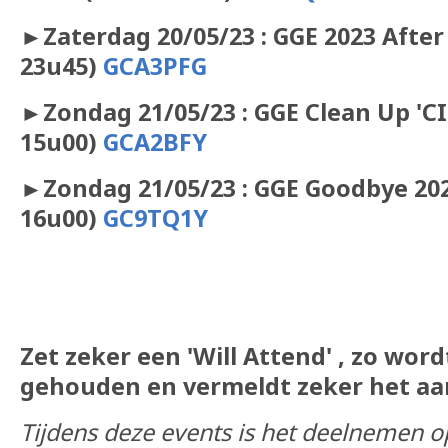
►
Zaterdag 20/05/23 : GGE 2023 After
23u45)
GCA3PFG
►Zondag 21/05/23 : GGE Clean Up 'CI
15u00)
GCA2BFY
►Zondag 21/05/23 : GGE Goodbye 20
16u00)
GC9TQ1Y
Zet zeker een 'Will Attend' , zo wor
gehouden en vermeldt zeker het aa
​T
ijd
ens deze events is het deelnemen op