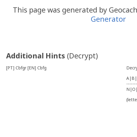
This page was generated by Geocac
Generator
Coordenadas finais: #25 N 38 09.
Additional Hints
(
Decrypt
)
[PT] Cbfgr [EN] Cbfg
Decr
A|B|
-------
N|O
(lett