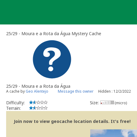
Skip
to
content
25/29 - Moura e a Rota da Água Mystery Cache
25/29 - Moura e a Rota da Água
A cache by
Geo Alentejo
Message this owner
Hidden : 12/2/2022
Difficulty:
Size:
(micro)
Terrain:
Join now to view geocache location details. It's free!