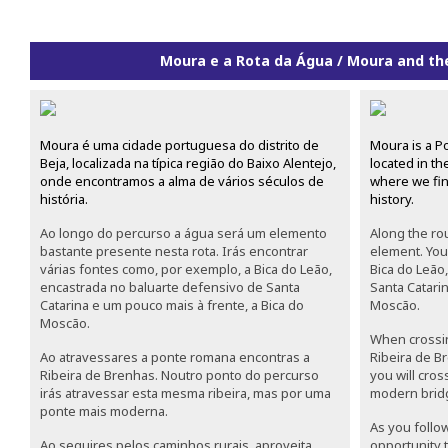
Moura e a Rota da Água / Moura and t
Moura é uma cidade portuguesa do distrito de
Moura is a Po
Beja, localizada na típica região do Baixo Alentejo,
located in th
onde encontramos a alma de vários séculos de
where we fin
história.
history.
Ao longo do percurso a água será um elemento
Along the rou
bastante presente nesta rota. Irás encontrar
element. You 
várias fontes como, por exemplo, a Bica do Leão,
Bica do Leão,
encastrada no baluarte defensivo de Santa
Santa Catarin
Catarina e um pouco mais à frente, a Bica do
Moscão.
Moscão.
When crossin
Ao atravessares a ponte romana encontras a
Ribeira de B
Ribeira de Brenhas. Noutro ponto do percurso
you will cro
irás atravessar esta mesma ribeira, mas por uma
modern brid
ponte mais moderna.
As you follow
Ao seguires pelos caminhos rurais, aproveita
opportunity t