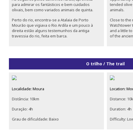
para admirar os fantásticos e bem cuidados
tended olive 
olivais, bem como variados animais de quinta.
animals.
Perto do rio, encontra-se a Atalaia de Porto
Close to the 
Mourão que vigiava o Rio Ardila e um pouco à
Watchtower t
direita estão alguns testemunhos da antiga
and a little 
travessia do rio, feita em barca.
of the ancien
O trilho / The trail
Localidade: Moura
Location: Mo
Distância: 10km
Distance: 10
Duração: 4h
Duration: 4h
Grau de dificuldade: Baixo
Difficulty: Lo