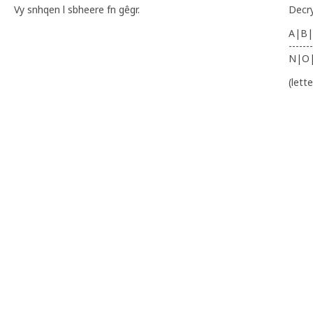
Vy snhqen l sbheere fn gêgr.
Decr
A|B|
-------
N|O
(lett