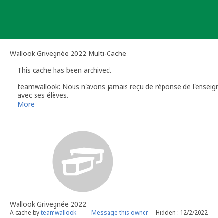
Skip
to
content
Wallook Grivegnée 2022 Multi-Cache
This cache has been archived.
teamwallook: Nous n'avons jamais reçu de réponse de l'enseigna
avec ses élèves.
Nous n'avons pas la possibilité d'en assurer la maintenance n
More
Wallook Grivegnée 2022
A cache by
teamwallook
Message this owner
Hidden : 12/2/2022