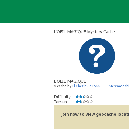
Skip
to
content
L'OEIL MAGIQUE Mystery Cache
L'OEIL MAGIQUE
A cache by
El Cheffe / oTo66
Message th
Difficulty:
Terrain:
Join now to view geocache locatio