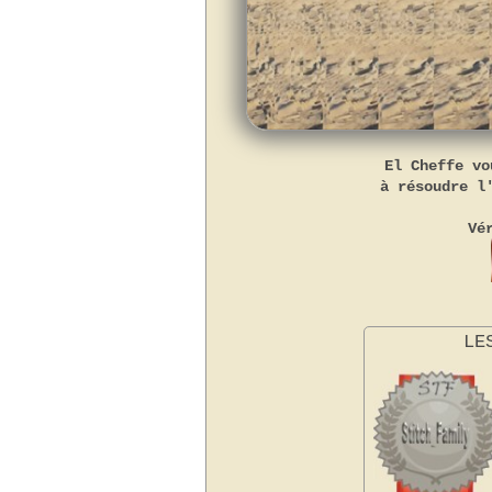
El Cheffe vo
à résoudre l
Vé
LE